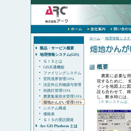
ホーム
>
地理情報システム
製品・サービス概要
地理情報システム(GIS)
ＧＩＳとは
概要
GIS共通機能
ファイリングシステム
農業に必要な用
官民境界管理ｼｽﾃﾑ
現するために、 
法定外公共物譲与管理
インを地図上に図
街路灯管理ｼｽﾃﾑ
設も合わせて、維
農業集落排水管理ｼｽﾃﾑ
し、断水時には
（※ 本システムは
畑地かんがい管理ｼｽﾃﾑ
システム構成
価格表
ＧＩＳの受託開発
Arc GIS Platform とは