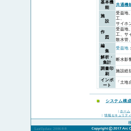
基本機
共通機
能
受益地
施
工、
設
サイホ
受益地
作
工、サ
図
散水管
編
受益地
集
解析・
断水影
集計
調書印
施設総
刷
インポ
「土地
ート
システム構
|
ホーム
|
情報セキュリテ
LastUpdate: 2006/8/8