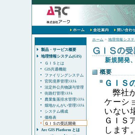
ホーム
>
地理情報システム
製品・サービス概要
地理情報システム(GIS)
新規開発、
ＧＩＳとは
GIS共通機能
概要
ファイリングシステム
ＧＩＳ
官民境界管理ｼｽﾃﾑ
法定外公共物譲与管理
弊社が
街路灯管理ｼｽﾃﾑ
農業集落排水管理ｼｽﾃﾑ
ケーシ
畑地かんがい管理ｼｽﾃﾑ
いない
システム構成
価格表
ＧＩＳ
ＧＩＳの受託開発
します
Arc GIS Platform とは