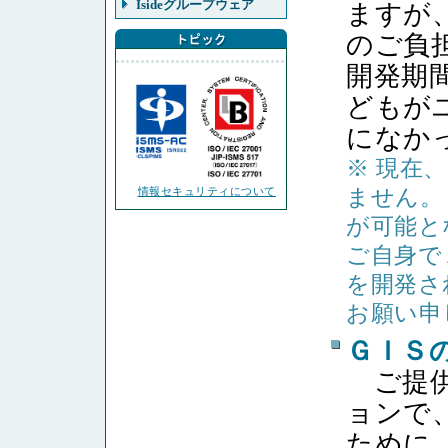
Isideグループウェア
ますが
のご負
開発期
どもが
になか
※ 現在
ません。
情報セキュリティについて
が可能と
ご自身で
を開発さ
お願い申
ＧＩＳ
ご提供
ョンで
ために